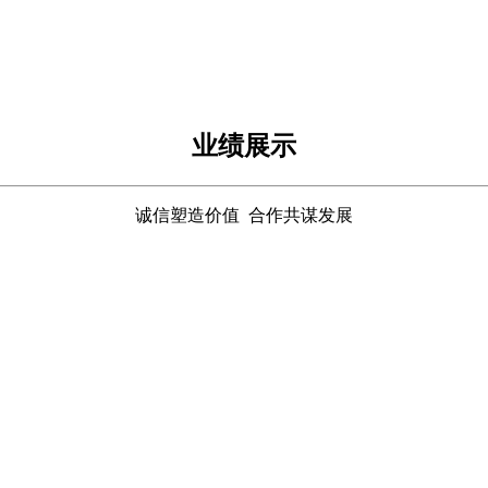
业绩展示
诚信塑造价值 合作共谋发展